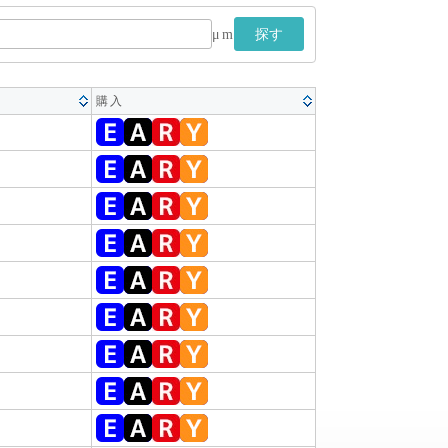
μm
探す
購入