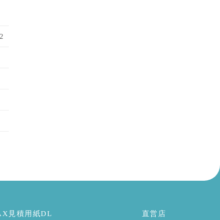
2
AX見積用紙DL
直営店