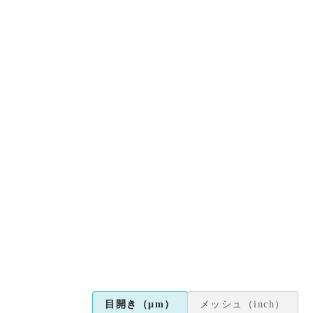
目開き（μm）
メッシュ（inch）