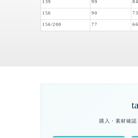
139
99
8
156
90
7
156/200
77
6
t
購入・素材確認