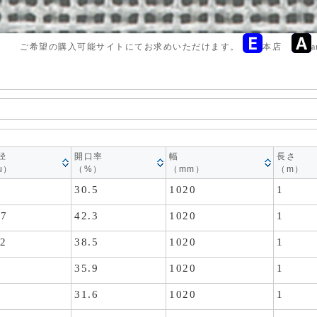
ご希望の購入可能サイトにてお求めいただけます。
本店
径
開口率
幅
長さ
μ）
（%）
（mm）
（m）
9
30.5
1020
1
27
42.3
1020
1
12
38.5
1020
1
5
35.9
1020
1
2
31.6
1020
1