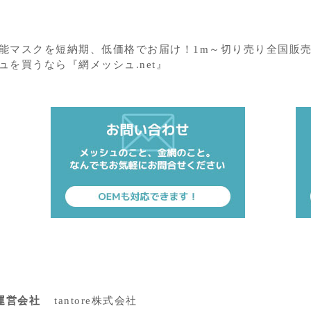
能マスクを短納期、低価格でお届け！1m～切り売り全国販売
を買うなら『網メッシュ.net』
運営会社
tantore株式会社