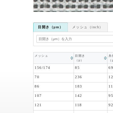
目開き（μm）
メッシュ（inch）
メッシュ
目開き
糸
（μ）
（
156/174
85
6
70
236
1
86
183
1
107
142
9
121
118
9