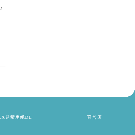
2
AX見積用紙DL
直営店