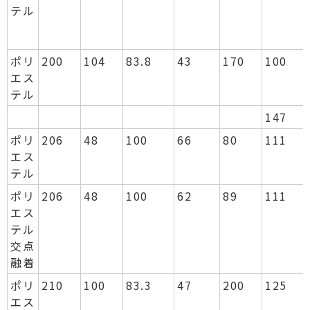
テル
ポリ
200
104
83.8
43
170
100
エス
テル
147
ポリ
206
48
100
66
80
111
エス
テル
ポリ
206
48
100
62
89
111
エス
テル
交点
融着
ポリ
210
100
83.3
47
200
125
エス