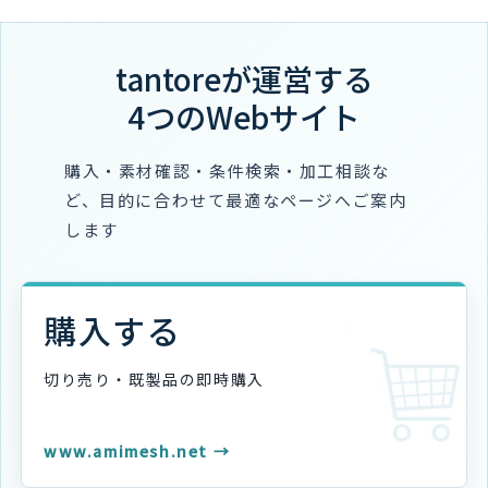
tantoreが運営する
4つのWebサイト
購入・素材確認・条件検索・加工相談な
ど、目的に合わせて最適なページへご案内
します
購入する
切り売り・既製品の
即時購入
www.amimesh.net →