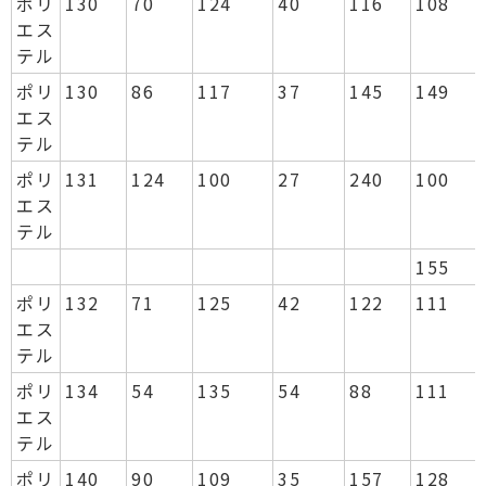
ポリ
130
70
124
40
116
108
エス
テル
ポリ
130
86
117
37
145
149
エス
テル
ポリ
131
124
100
27
240
100
エス
テル
155
ポリ
132
71
125
42
122
111
エス
テル
ポリ
134
54
135
54
88
111
エス
テル
ポリ
140
90
109
35
157
128