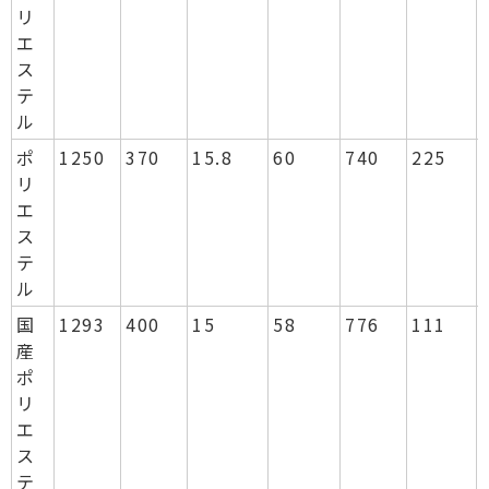
リ
エ
ス
テ
ル
ポ
1250
370
15.8
60
740
225
リ
エ
ス
テ
ル
国
1293
400
15
58
776
111
産
ポ
リ
エ
ス
テ