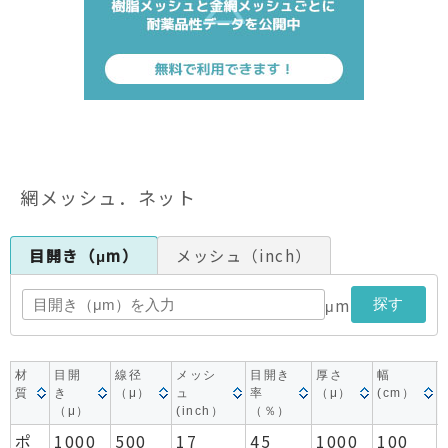
網メッシュ．ネット
目開き（μm）
メッシュ（inch）
μm
探す
材
目開
線径
メッシ
目開き
厚さ
幅
質
き
（μ）
ュ
率
（μ）
(cm）
（μ）
(inch）
（％）
ポ
1000
500
17
45
1000
100