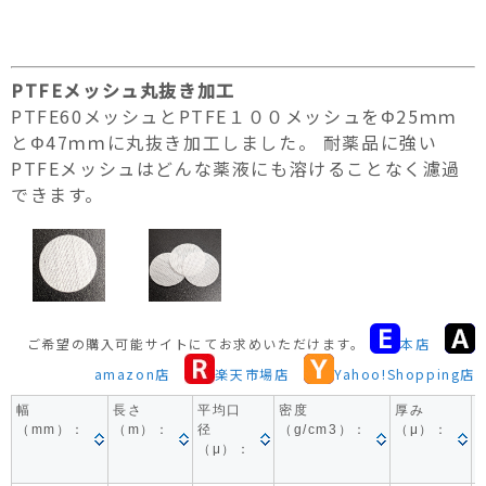
PTFEメッシュ丸抜き加工
PTFE60メッシュとPTFE１００メッシュをΦ25ｍｍ
とΦ47ｍｍに丸抜き加工しました。 耐薬品に強い
PTFEメッシュはどんな薬液にも溶けることなく濾過
できます。
ご希望の購入可能サイトにてお求めいただけます。
本店
amazon店
楽天市場店
Yahoo!Shopping店
幅
長さ
平均口
密度
厚み
（mm）：
（m）：
径
（g/cm3）：
（μ）：
（μ）：