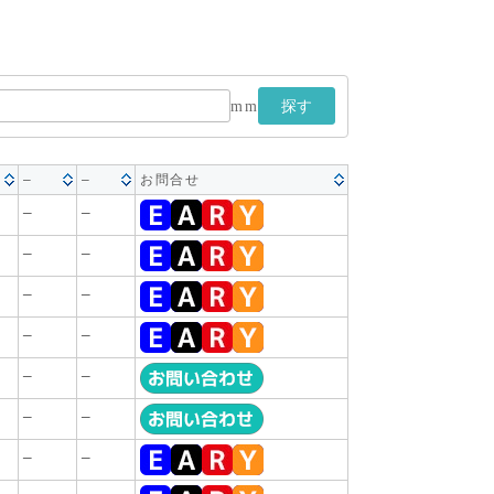
mm
探す
–
–
お問合せ
–
–
–
–
–
–
–
–
–
–
–
–
–
–