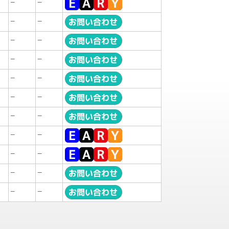
–
–
–
–
–
–
–
–
–
–
–
–
–
–
–
–
–
–
–
–
–
–