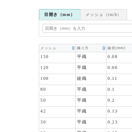
目開き（mm）
メッシュ（inch）
メッシュ
織り方
線径(mm)
150
平織
0.08
120
平織
0.06
100
綾織
0.11
80
平織
0.1
50
平織
0.2
42
平織
0.13
30
平織
0.23