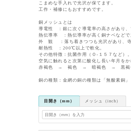
こまめな手入れで光沢が保てます。
工作・補修にもおすすめです。
銅メッシュとは
導電性 ：銀に次ぐ導電率の高さがあり、
熱伝導率 ：熱伝導率が高く銅ナベなどで
外 観 ：落ち着きつつも光沢があり、
耐熱性 ：200℃以上で軟化。
その他特徴：抗菌作用（Ｏ-１５７など）
空気に触れると次第に酸化し長い年月をか
赤褐色 → 褐色 → 暗褐色 → 黒褐
銅の種類：金網の銅の種類は「無酸素銅」
目開き（mm）
メッシュ（inch）